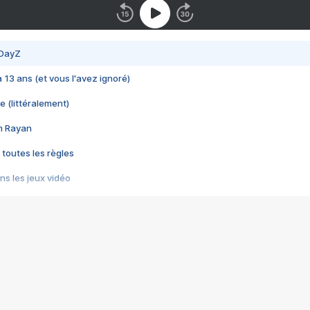
 DayZ
 a 13 ans (et vous l'avez ignoré)
e (littéralement)
im Rayan
 toutes les règles
s les jeux vidéo
us choquant de Rockstar ? - Le scandale BULLY
e plus moche de Steam
du RÊVE tourne au CAUCHEMAR
pendant 8 heures
it… à tort