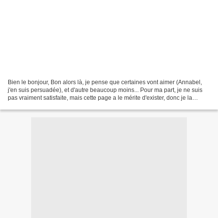
Bien le bonjour, Bon alors là, je pense que certaines vont aimer (Annabel,
j'en suis persuadée), et d'autre beaucoup moins... Pour ma part, je ne suis
pas vraiment satisfaite, mais cette page a le mérite d'exister, donc je la
montre Je suis en congés...