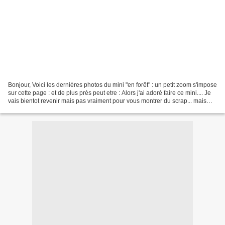
Bonjour, Voici les dernières photos du mini "en forêt" : un petit zoom s'impose
sur cette page : et de plus près peut etre : Alors j'ai adoré faire ce mini.... Je
vais bientot revenir mais pas vraiment pour vous montrer du scrap... mais
plutot de la patouille...