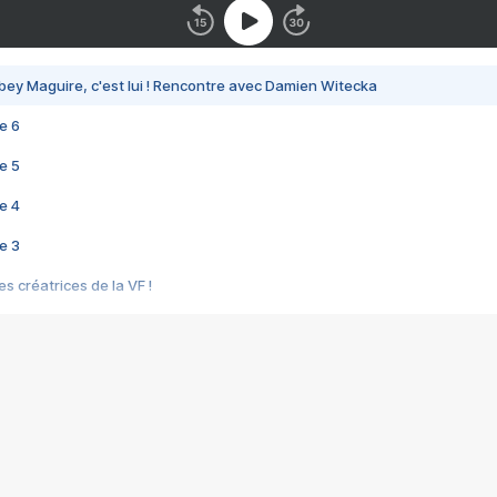
bey Maguire, c'est lui ! Rencontre avec Damien Witecka
e 6
e 5
e 4
e 3
s créatrices de la VF !
e 2
e 1
e Mektoub My Love arrive enfin ! Rencontre avec Shaïn Boumedine et Sal
i : après Toni en famille
elle réalise le bouleversant Dites lui que je l'aime